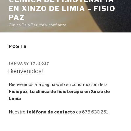
EN XINZO DE LIMIA – FISIO
PAZ
Clínica Fisio Paz, total confianza
POSTS
POSTED
JANUARY 17, 2017
ON
Bienvenidos!
Bienvenidos a la página web en construcción de la
Fisiopaz
,
tu
clínica de fisioterapia en Xinzo de
Limia
Nuestro
teléfono de contacto
es 675 630 251