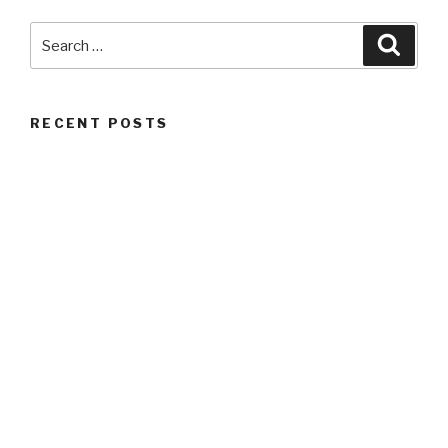
Search
Searc
for:
RECENT POSTS
Bienvenidos!
RECENT COMMENTS
ARCHIVES
January 2017